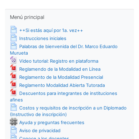
Omitir Menú principal
Menú principal
Página
++Si estás aquí por 1a. vez++
Página
Instrucciones iniciales
Palabras de bienvenida del Dr. Marco Eduardo
Página
Murueta
Archivo
Video tutorial: Registro en plataforma
Archivo
Reglamendo de la Modalidad en Línea
Archivo
Reglamento de la Modalidad Presencial
Archivo
Reglamento Modalidad Abierta Tutorada
Descuentos para integrantes de instituciones
Archivo
afines
Costos y requisitos de inscripción a un Diplomado
Página
(Instructivo de inscripción)
Wiki
Ayuda y preguntas frecuentes
Página
Aviso de privacidad
Página
Conoce a los docentes