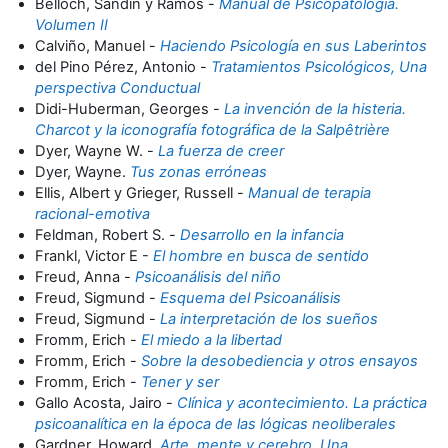
Belloch, Sandín y Ramos -
M
anual de Psicopatología.
Volumen II
Calviño, Manuel -
Haciendo Psicología en sus Laberintos
del Pino Pérez, Antonio -
Tratamientos Psicológicos, Una
perspectiva Conductual
Didi-Huberman, Georges -
La invención de la histeria.
Charcot y la iconografía fotográfica de la Salpêtrière
Dyer, Wayne W. -
La fuerza de creer
Dyer, Wayne.
Tus zonas erróneas
Ellis, Albert y Grieger, Russell -
Manual de terapia
racional-emotiva
Feldman, Robert S. -
Desarrollo en la infancia
Frankl, Victor E -
El hombre en busca de sentido
Freud, Anna -
Psicoanálisis del niño
Freud, Sigmund -
Esquema del Psicoanálisis
Freud, Sigmund -
La interpretación de los sueños
Fromm, Erich -
El miedo a la libertad
Fromm, Erich -
Sobre la desobediencia y otros ensayos
Fromm, Erich -
Tener y ser
Gallo Acosta, Jairo -
Clínica y acontecimiento. La práctica
psicoanalítica en la época de las lógicas neoliberales
Gardner, Howard.
Arte, mente y cerebro. Una