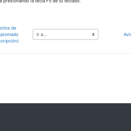
a presionando la tecla F5 de tu teclado.
sitos de 
Ir a...
iplomado 
Avi
scripción)