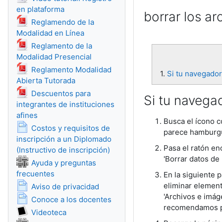
Archivo
en plataforma
borrar los a
Reglamendo de la
Archivo
Modalidad en Línea
Reglamento de la
Archivo
Modalidad Presencial
Reglamento Modalidad
1.
Si tu navegado
Archivo
Abierta Tutorada
Descuentos para
Si tu navega
integrantes de instituciones
Archivo
afines
Busca el ícono c
Costos y requisitos de
parece hamburgu
inscripción a un Diplomado
Pasa el ratón en
Página
(Instructivo de inscripción)
'Borrar datos de
Ayuda y preguntas
Wiki
frecuentes
En la siguiente 
Página
eliminar element
Aviso de privacidad
'Archivos e imág
Página
Conoce a los docentes
recomendamos pon
Colección multimedia
Videoteca