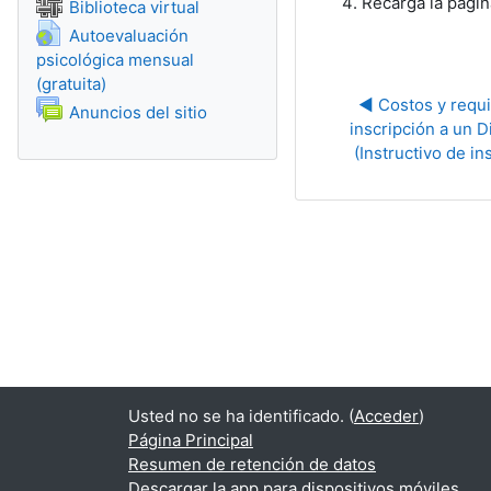
Wiki
Recarga la págin
Biblioteca virtual
Autoevaluación
psicológica mensual
URL
(gratuita)
◀︎ Costos y requi
Foro
Anuncios del sitio
inscripción a un D
(Instructivo de in
Usted no se ha identificado. (
Acceder
)
Página Principal
Resumen de retención de datos
Descargar la app para dispositivos móviles