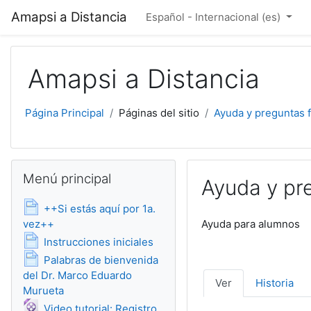
Salta al contenido principal
Amapsi a Distancia
Español - Internacional ‎(es)‎
Amapsi a Distancia
Página Principal
Páginas del sitio
Ayuda y preguntas 
Salta Menú principal
Menú principal
Ayuda y pr
++Si estás aquí por 1a.
Página
vez++
Ayuda para alumnos
Página
Instrucciones iniciales
Palabras de bienvenida
del Dr. Marco Eduardo
Ver
Historia
Página
Murueta
Video tutorial: Registro