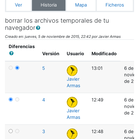
Ver
Historia
Mapa
Ficheros
borrar los archivos temporales de tu
navegador
Creado en: jueves, 5 de noviembre de 2015, 22:42 por Javier Armas
Diferencias
Versión
Usuario
Modificado
5
13:01
6 de
novie
Javier
de 201
Armas
4
12:49
6 de
novie
Javier
de 201
Armas
3
12:48
6 de
novie