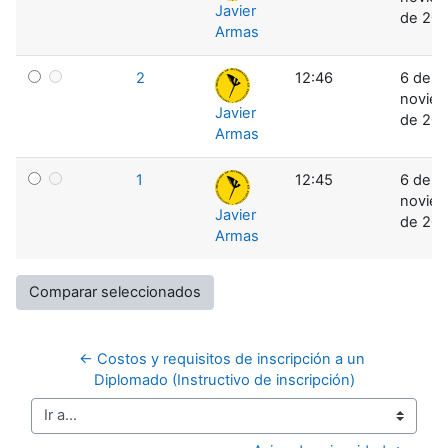
Javier
de 201
Armas
2
12:46
6 de
novie
Javier
de 201
Armas
1
12:45
6 de
novie
Javier
de 201
Armas
← Costos y requisitos de inscripción a un 
Diplomado (Instructivo de inscripción)
Ir a...